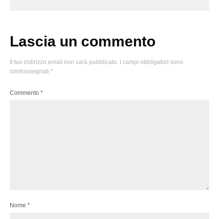
Lascia un commento
Il tuo indirizzo email non sarà pubblicato.
I campi obbligatori sono
contrassegnati
*
Commento
*
Nome
*