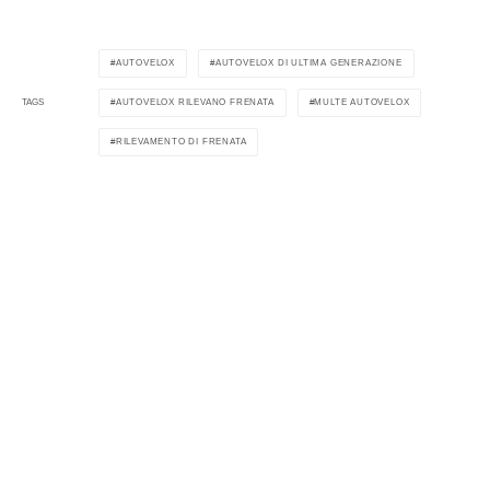
AUTOVELOX
AUTOVELOX DI ULTIMA GENERAZIONE
AUTOVELOX RILEVANO FRENATA
MULTE AUTOVELOX
TAGS
RILEVAMENTO DI FRENATA