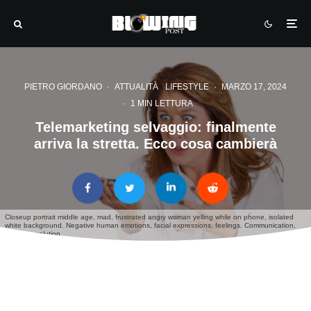
PIETRO GIORDANO
·
ATTUALITÀ
LIFESTYLE
·
MARZO 17, 2024
·
1 MIN LETTURA
Telemarketing selvaggio: finalmente
arriva la stretta. Ecco cosa cambierà
Closeup portrait middle age, mad, frustrated angry woman yelling while on phone, isolated
white background. Negative human emotions, facial expressions, feelings. Communication,
conflict resolution