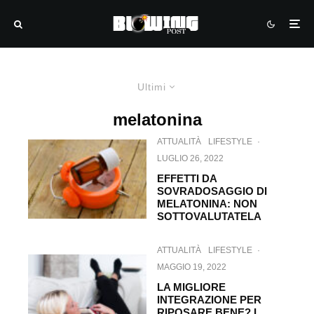
Ultimi
melatonina
ATTUALITÀ
LIFESTYLE
·
LUGLIO 26, 2022
EFFETTI DA
SOVRADOSAGGIO DI
MELATONINA: NON
SOTTOVALUTATELA
ATTUALITÀ
LIFESTYLE
·
MAGGIO 19, 2022
LA MIGLIORE
INTEGRAZIONE PER
RIPOSARE BENE? I