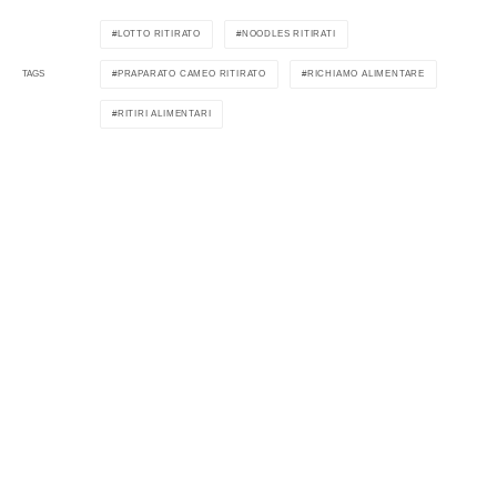
LOTTO RITIRATO
NOODLES RITIRATI
PRAPARATO CAMEO RITIRATO
RICHIAMO ALIMENTARE
TAGS
RITIRI ALIMENTARI