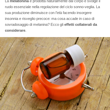
La
melatonina
è prodotta naturalmente dal corpo e svolge il
ruolo essenziale nella regolazione del ciclo sonno-veglia. La
sua produzione diminuisce con l’età facendo insorgere
insonnia e risveglio precoce: ma cosa accade in caso di
sovradosaggio di melanina? Ecco gli
effetti collaterali da
considerare
.