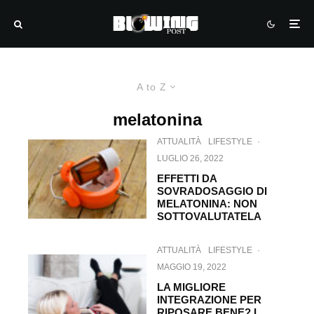
A to Z
melatonina
ATTUALITÀ
LIFESTYLE
·
LUGLIO 26, 2022
EFFETTI DA
SOVRADOSAGGIO DI
MELATONINA: NON
SOTTOVALUTATELA
ATTUALITÀ
LIFESTYLE
·
MAGGIO 19, 2022
LA MIGLIORE
INTEGRAZIONE PER
RIPOSARE BENE? I