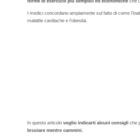
forme di esercizio più semplici ed economiche
che u
I medici concordano ampiamente sul fatto di come l’inatt
malattie cardiache e l’obesità.
In questo articolo
voglio indicarti alcuni consigli
che p
bruciare mentre cammini.