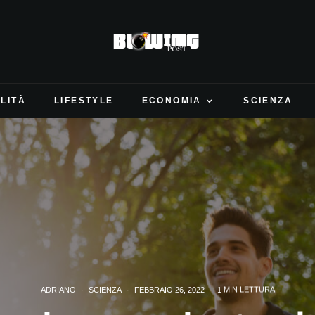
LITÀ
LIFESTYLE
ECONOMIA
SCIENZA
ADRIANO
·
SCIENZA
·
FEBBRAIO 26, 2022
·
1 MIN LETTURA