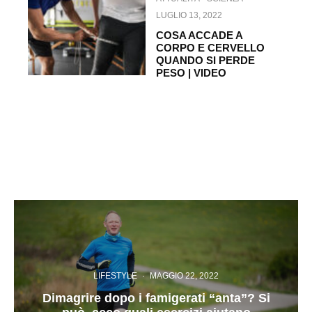
LUGLIO 13, 2022
COSA ACCADE A
CORPO E CERVELLO
QUANDO SI PERDE
PESO | VIDEO
LIFESTYLE
·
MAGGIO 22, 2022
Dimagrire dopo i famigerati “anta”? Si