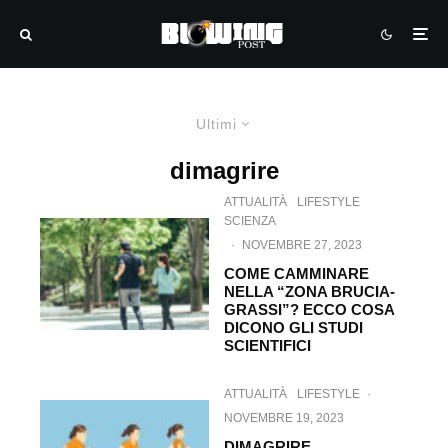
Ultimi
dimagrire
ATTUALITÀ
LIFESTYLE
SCIENZA
·
NOVEMBRE 27, 2023
COME CAMMINARE
NELLA “ZONA BRUCIA-
GRASSI”? ECCO COSA
DICONO GLI STUDI
SCIENTIFICI
ATTUALITÀ
LIFESTYLE
·
NOVEMBRE 19, 2023
DIMAGRIRE