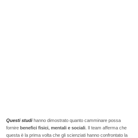
Questi studi
hanno dimostrato quanto camminare possa
fornire
benefici fisici, mentali e sociali
. Il team
afferma che
questa è la prima volta che gli scienziati hanno confrontato la