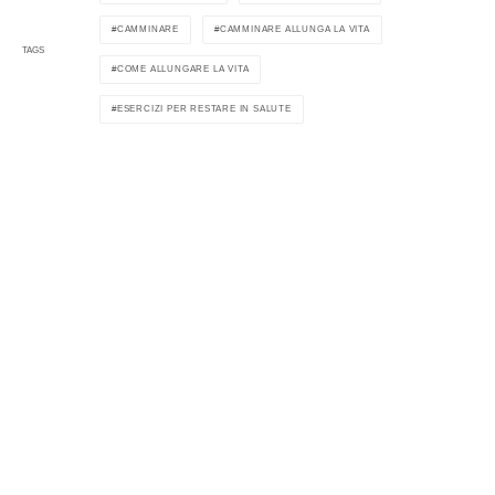
CAMMINARE
CAMMINARE ALLUNGA LA VITA
TAGS
COME ALLUNGARE LA VITA
ESERCIZI PER RESTARE IN SALUTE