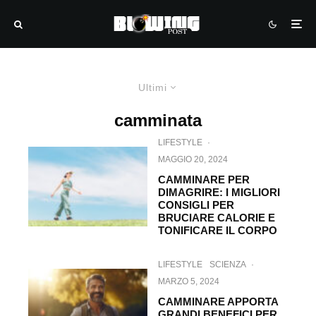
Ultimi
camminata
LIFESTYLE
·
MAGGIO 20, 2024
CAMMINARE PER
DIMAGRIRE: I MIGLIORI
CONSIGLI PER
BRUCIARE CALORIE E
TONIFICARE IL CORPO
LIFESTYLE
SCIENZA
·
MARZO 5, 2024
CAMMINARE APPORTA
GRANDI BENEFICI PER