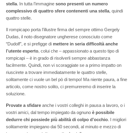
stella
. In tutta l’immagine
sono presenti un numero
complessivo di quattro sfere contenenti una stella
, quindi
quattro stelle.
Il rompicapo porta l’illustre firma del sempre ottimo Gergely
Dudas, il noto disegnatore ungherese conosciuto come
“Dudolf”, e si prefigge di
mettere in seria difficoltà anche
l’utente esperto
, colui che – appassionato a questo tipo di
rompicapi – è in grado di risolverli sempre abbastanza
facilmente. Quindi, non vi scoraggiate se a primo impatto on
riuscirete a trovare immediatamente le quattro stelle,
solitamente ci vuole un bel pò di tempo! Ma niente paura, a fine
articolo, come nostro solito, ci premureremo di inserire la
soluzione.
Provate a sfidare
anche i vostri colleghi in pausa a lavoro, o i
vostri amici, dal tempo impiegato da ognuno
è possibile
dedurre chi possiede più abilità di colpo d’occhio
. I migliori
solitamente impiegano dai 50 secondi, al minuto e mezzo di