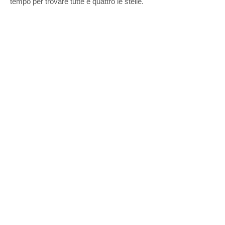
tempo per trovare tutte e quattro le stelle.