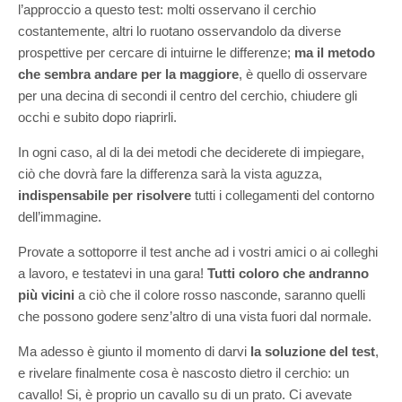
l’approccio a questo test: molti osservano il cerchio
costantemente, altri lo ruotano osservandolo da diverse
prospettive per cercare di intuirne le differenze;
ma il metodo
che sembra andare per la maggiore
, è quello di osservare
per una decina di secondi il centro del cerchio, chiudere gli
occhi e subito dopo riaprirli.
In ogni caso, al di la dei metodi che deciderete di impiegare,
ciò che dovrà fare la differenza sarà la vista aguzza,
indispensabile per risolvere
tutti i collegamenti del contorno
dell’immagine.
Provate a sottoporre il test anche ad i vostri amici o ai colleghi
a lavoro, e testatevi in una gara!
Tutti coloro che andranno
più vicini
a ciò che il colore rosso nasconde, saranno quelli
che possono godere senz’altro di una vista fuori dal normale.
Ma adesso è giunto il momento di darvi
la soluzione del test
,
e rivelare finalmente cosa è nascosto dietro il cerchio: un
cavallo! Si, è proprio un cavallo su di un prato. Ci avevate