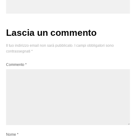
Lascia un commento
Il tuo indirizzo email non sarà pubblicato.
I campi obbligatori sono
contrassegnati
*
Commento
*
Nome
*