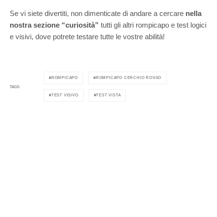
Se vi siete divertiti, non dimenticate di andare a cercare
nella
nostra sezione “curiosità”
tutti gli altri rompicapo e test logici
e visivi, dove potrete testare tutte le vostre abilità!
ROMPICAPO
ROMPICAPO CERCHIO ROSSO
TAGS
TEST VISIVO
TEST VISTA