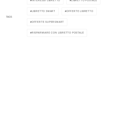
INTERESSI LIBRETTO
LIBRETTO POSTALE
LIBRETTO SMART
OFFERTE LIBRETTO
TAGS
OFFERTE SUPERSMART
RISPARMIARE CON LIBRETTO POSTALE