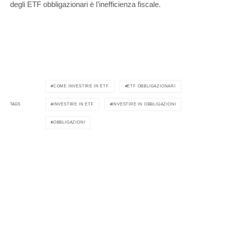
degli ETF obbligazionari è l’inefficienza fiscale.
COME INVESTIRE IN ETF
ETF OBBLIGAZIONARI
INVESTIRE IN ETF
INVESTIRE IN OBBLIGAZIONI
TAGS
OBBLIGAZIONI