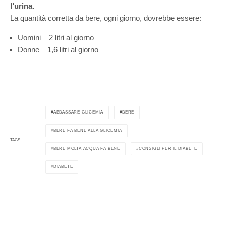
l’urina.
La quantità corretta da bere, ogni giorno, dovrebbe essere:
Uomini – 2 litri al giorno
Donne – 1,6 litri al giorno
ABBASSARE GLICEMIA
BERE
BERE FA BENE ALLA GLICEMIA
TAGS
BERE MOLTA ACQUA FA BENE
CONSIGLI PER IL DIABETE
DIABETE