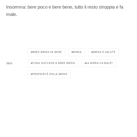
Insomma: bere poco e bere bene, tutto il resto stroppia e fa
male.
BERE BIRRA FA BENE
BIRRA
BIRRA E SALUTE
COSA SUCCEDE A BERE BIRRA
LA BIRRA FA MALE?
TAGS
PROPRIETÀ DELLA BIRRA