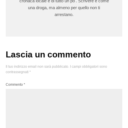
cronaca locale e di tutto un po'. Scrivere è come
una droga, ma almeno per quello non ti
arrestano.
Lascia un commento
Il tuo indirizzo email non sarà pubblicato.
I campi obbligatori sono
contrassegnati
*
Commento
*