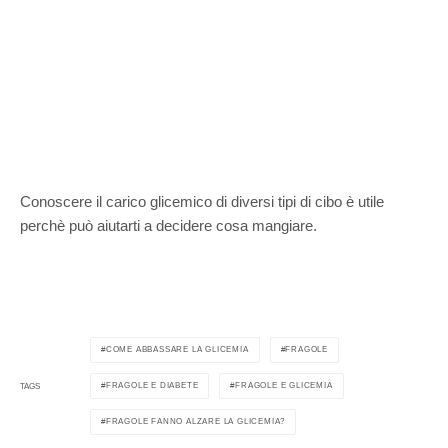
Conoscere il carico glicemico di diversi tipi di cibo è utile
perchè può aiutarti a decidere cosa mangiare.
COME ABBASSARE LA GLICEMIA
FRAGOLE
FRAGOLE E DIABETE
FRAGOLE E GLICEMIA
TAGS
FRAGOLE FANNO ALZARE LA GLICEMIA?