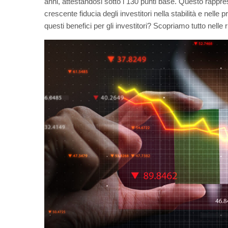
anni, attestandosi sotto i 130 punti base. Questo rappr
crescente fiducia degli investitori nella stabilità e nel
questi benefici per gli investitori? Scopriamo tutto nelle 