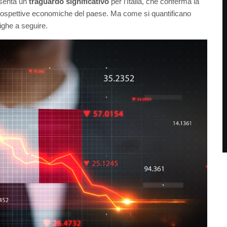
esenta un
traguardo significativo
per l’Italia, che conferma la
le prospettive economiche del paese. Ma come si quantificano
righe a seguire.