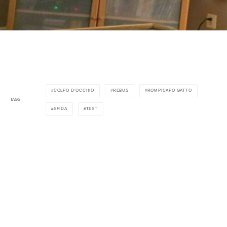
COLPO D'OCCHIO
REBUS
ROMPICAPO GATTO
TAGS
SFIDA
TEST