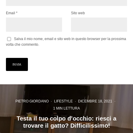
Email
*
Sito web
Salva il mio nome, email e sito web in questo browser per la prossima
volta che commento.
PIETRO GIORDANO
·
LIFESTYLE
·
DICEMBRE 18, 2021
·
1 MIN LETTURA
Testa il tuo colpo d’occhio: riesci a
trovare il gatto? Difficilissimo!