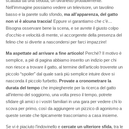
scattata da una seduta, un divanetto probabilmente.
Nell’immagine possiamo vedere un televisore, un tavolino
basso e la parete sullo sfondo,
ma all’apparenza, del gatto
non vi è alcuna traccia!
Eppure vi garantiamo che c’è…
Bisogna osservare bene la scena, e se avrete il giusto colpo
d’occhio e velocità di mente, vi accorgerete della presenza del
felino che si diverte a nascondersi per farci impazzire!
Ma aspettate ad arrivare a fine articolo!
Perché? Il motivo è
semplice, a piè di pagina abbiamo inserito un indizio per chi
non riesce a trovare il gatto, al termine dell’articolo troverete un
piccolo “spoiler” dal quale sarà più semplice intuire dove si
nasconda il piccolo furbetto.
Provate a cronometrare la
durata del tempo
che impiegherete per la ricerca del gatto
all’interno del soggiorno, una volta preso il tempo, potrete
sfidare gli amici o i vostri familiari in una gara per vedere chi lo
scova per primo, così da aggiungere un pizzico di agonismo a
queste serate che tipicamente trascorriamo a casa insieme.
Se vi è piaciuto l’indovinello e
cercate un ulteriore sfida
, tra le