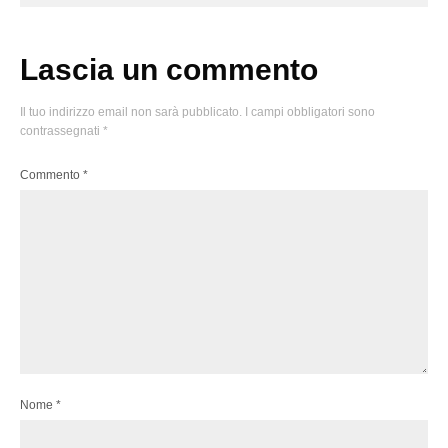
Lascia un commento
Il tuo indirizzo email non sarà pubblicato.
I campi obbligatori sono
contrassegnati
*
Commento
*
Nome
*