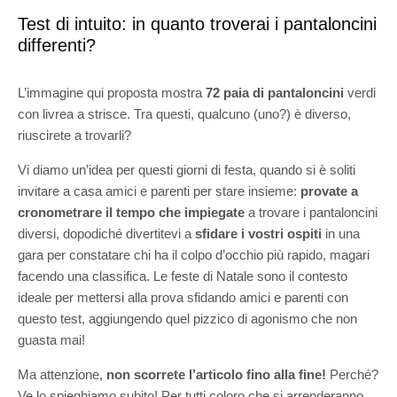
Test di intuito: in quanto troverai i pantaloncini
differenti?
L’immagine qui proposta mostra
72 paia di pantaloncini
verdi
con livrea a strisce. Tra questi, qualcuno (uno?) è diverso,
riuscirete a trovarli?
Vi diamo un’idea per questi giorni di festa, quando si è soliti
invitare a casa amici e parenti per stare insieme:
provate a
cronometrare il tempo che impiegate
a trovare i pantaloncini
diversi, dopodiché divertitevi a
sfidare i vostri ospiti
in una
gara per constatare chi ha il colpo d’occhio più rapido, magari
facendo una classifica. Le feste di Natale sono il contesto
ideale per mettersi alla prova sfidando amici e parenti con
questo test, aggiungendo quel pizzico di agonismo che non
guasta mai!
Ma attenzione,
non scorrete l’articolo fino alla fine!
Perché?
Ve lo spieghiamo subito! Per tutti coloro che si arrenderanno,