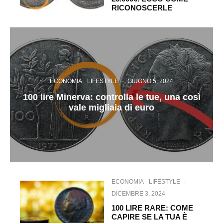
RICONOSCERLE
ECONOMIA
LIFESTYLE
·
GIUGNO 5, 2024
100 lire Minerva: controlla le tue, una così
vale migliaia di euro
ECONOMIA
LIFESTYLE
·
DICEMBRE 3, 2024
100 LIRE RARE: COME
CAPIRE SE LA TUA È