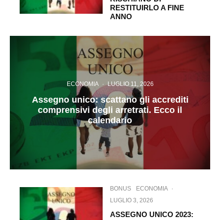
RESTITUIRLO A FINE
ANNO
ECONOMIA
·
LUGLIO 11, 2026
Assegno unico: scattano gli accrediti
comprensivi degli arretrati. Ecco il
calendario
BONUS
ECONOMIA
·
LUGLIO 3, 2026
ASSEGNO UNICO 2023: