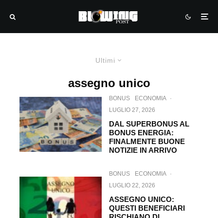
Ultimi
assegno unico
BONUS
ECONOMIA
·
LUGLIO 27, 2026
DAL SUPERBONUS AL
BONUS ENERGIA:
FINALMENTE BUONE
NOTIZIE IN ARRIVO
BONUS
ECONOMIA
·
LUGLIO 22, 2026
ASSEGNO UNICO:
QUESTI BENEFICIARI
RISCHIANO DI