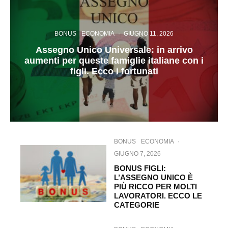
BONUS
ECONOMIA
·
GIUGNO 11, 2026
Assegno Unico Universale: in arrivo
aumenti per queste famiglie italiane con i
figli. Ecco i fortunati
BONUS
ECONOMIA
·
GIUGNO 7, 2026
BONUS FIGLI:
L’ASSEGNO UNICO È
PIÙ RICCO PER MOLTI
LAVORATORI. ECCO LE
CATEGORIE