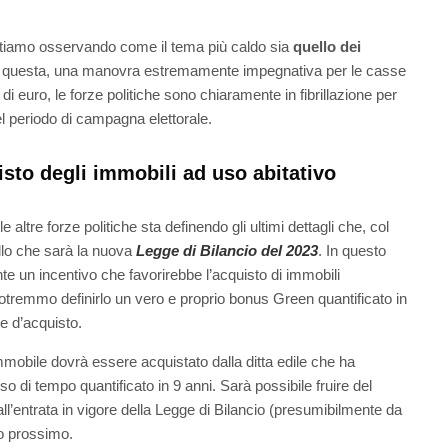
i stiamo osservando come il tema più caldo sia
quello dei
 questa, una manovra estremamente impegnativa per le casse
i euro, le forze politiche sono chiaramente in fibrillazione per
 nel periodo di campagna elettorale.
isto degli immobili ad uso abitativo
tre forze politiche sta definendo gli ultimi dettagli che, col
llo che sarà la nuova
Legge di Bilancio del 2023
. In questo
nte un incentivo che favorirebbe l’acquisto di immobili
potremmo definirlo un vero e proprio bonus Green quantificato in
se d’acquisto.
mmobile dovrà essere acquistato dalla ditta edile che ha
so di tempo quantificato in 9 anni. Sarà possibile fruire del
ll’entrata in vigore della Legge di Bilancio (presumibilmente da
no prossimo.