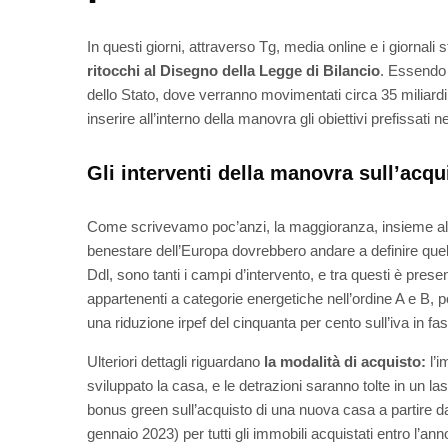
In questi giorni, attraverso Tg, media online e i giornal
ritocchi al Disegno della Legge di Bilancio
. Essendo
dello Stato, dove verranno movimentati circa 35 miliardi d
inserire all’interno della manovra gli obiettivi prefissati
Gli interventi della manovra sull’acqu
Come scrivevamo poc’anzi, la maggioranza, insieme alle al
benestare dell’Europa dovrebbero andare a definire que
Ddl, sono tanti i campi d’intervento, e tra questi è prese
appartenenti a categorie energetiche nell’ordine A e B, 
una riduzione irpef del cinquanta per cento sull’iva in fa
Ulteriori dettagli riguardano
la modalità di acquisto:
l’i
sviluppato la casa, e le detrazioni saranno tolte in un las
bonus green sull’acquisto di una nuova casa a partire da
gennaio 2023) per tutti gli immobili acquistati entro l’an