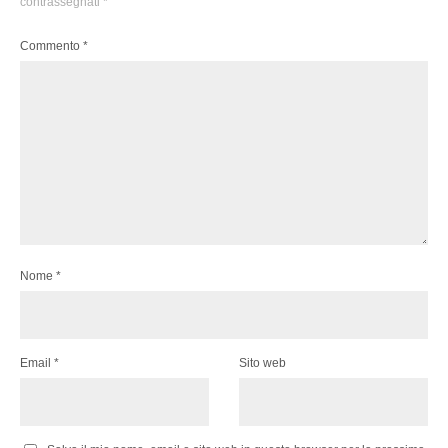
contrassegnati
*
Commento
*
Nome
*
Email
*
Sito web