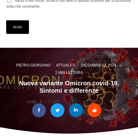
Salva il mio nome, email e sito web in questo browser per la prossima
volta che commento.
PIETRO GIORDANO
·
ATTUALITÀ
·
DICEMBRE 22, 2021
·
2 MIN LETTURA
Nuova variante Omicron covid-19.
Sintomi e differenze