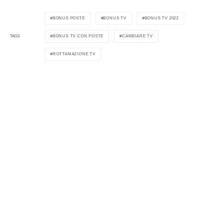
BONUS POSTE
BONUS TV
BONUS TV 2022
BONUS TV CON POSTE
CAMBIARE TV
TAGS
ROTTAMAZIONE TV