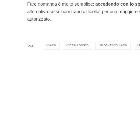
Fare domanda è molto semplice;
accedendo con lo sp
alternativa se si incontrano difficoltà, per una maggiore
autorizzato.
NASPI
NASPI AGOSTO
PAGAMENTO NASPI
TAGS