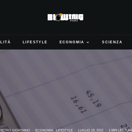
LITÀ
LIFESTYLE
ECONOMIA
SCIENZA
PIETRO GIORDANO
·
ECONOMIA
LIFESTYLE
·
LUGLIO 19, 2022
·
1 MIN LETTUR