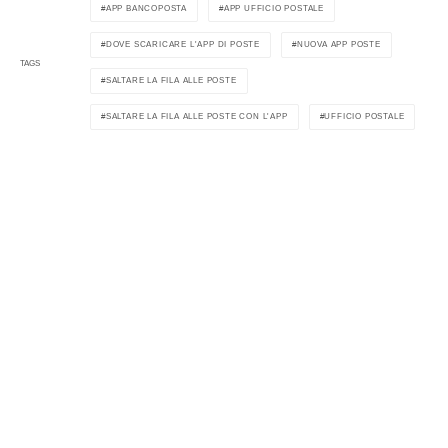
APP BANCOPOSTA
APP UFFICIO POSTALE
DOVE SCARICARE L'APP DI POSTE
NUOVA APP POSTE
TAGS
SALTARE LA FILA ALLE POSTE
SALTARE LA FILA ALLE POSTE CON L'APP
UFFICIO POSTALE