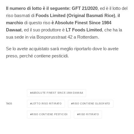
Il numero di lotto è il seguente:
GFT 21/2020
, ed è il lotto del
riso basmati di
Foods Limited
(Original Basmati Rice)
,
il
marchio
di questo riso
è Absolute Finest Since 1984
Dawaat
, ed il suo produttore è
LT Foods Limited
, che ha la
sua sede in via Bosporusstraat 42 a Rotterdam.
Se lo avete acquistato sarà meglio riportarlo dove lo avete
preso, perché contiene pesticidi.
ABSOLUTE FINEST SINCE 1984 DAWAA
LOTTO RISO RITIRATO
RISO CONTIENE GLISOFATO
TAGS
RISO CONTIENE PESTICIDI
RISO RITIRATO