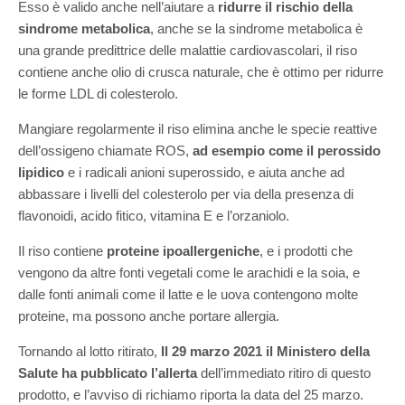
Esso è valido anche nell’aiutare a
ridurre il rischio della
sindrome metabolica
, anche se la sindrome metabolica è
una grande predittrice delle malattie cardiovascolari, il riso
contiene anche olio di crusca naturale, che è ottimo per ridurre
le forme LDL di colesterolo.
Mangiare regolarmente il riso elimina anche le specie reattive
dell’ossigeno chiamate ROS,
ad esempio come il perossido
lipidico
e i radicali anioni superossido, e aiuta anche ad
abbassare i livelli del colesterolo per via della presenza di
flavonoidi, acido fitico, vitamina E e l’orzaniolo.
Il riso contiene
proteine ipoallergeniche
, e i prodotti che
vengono da altre fonti vegetali come le arachidi e la soia, e
dalle fonti animali come il latte e le uova contengono molte
proteine, ma possono anche portare allergia.
Tornando al lotto ritirato,
Il 29 marzo 2021 il Ministero della
Salute ha pubblicato l’allerta
dell’immediato ritiro di questo
prodotto, e l’avviso di richiamo riporta la data del 25 marzo.