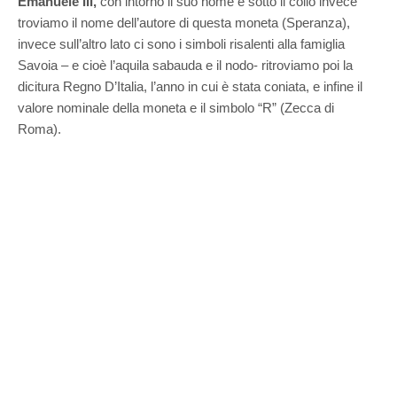
Emanuele III,
con intorno il suo nome e sotto il collo invece
troviamo il nome dell’autore di questa moneta (Speranza),
invece sull’altro lato ci sono i simboli risalenti alla famiglia
Savoia – e cioè l’aquila sabauda e il nodo- ritroviamo poi la
dicitura Regno D’Italia, l’anno in cui è stata coniata, e infine il
valore nominale della moneta e il simbolo “R” (Zecca di
Roma).