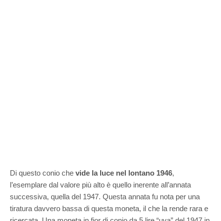
Di questo conio che
vide la luce nel lontano 1946
,
l’esemplare dal valore più alto è quello inerente all’annata
successiva, quella del 1947. Questa annata fu nota per una
tiratura davvero bassa di questa moneta, il che la rende rara e
ricercata. Una moneta in fior di conio da 5 lire “uva” del 1947 in