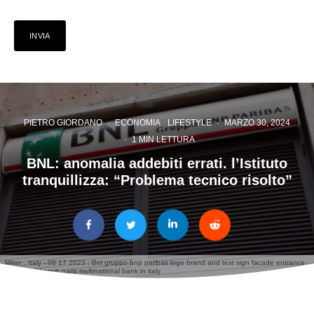
PIETRO GIORDANO
·
ECONOMIA
LIFESTYLE
·
MARZO 30, 2024
·
1 MIN LETTURA
BNL: anomalia addebiti errati. l’Istituto
tranquillizza: “Problema tecnico risolto”
Milan , Italy - 08 17 2023 : Bnl gruppo bnp paribas logo brand and text sign facade entrance
agency of french paris multinational bank in italy