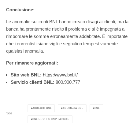
Conclusione:
Le anomalie sui conti BNL hanno creato disagi ai clienti, ma la
banca ha prontamente risolto il problema e si è impegnata a
rimborsare le somme erroneamente addebitate. È importante
che i correntisti siano vigili e segnalino tempestivamente
qualsiasi anomalia.
Per rimanere aggiornati:
Sito web BNL:
https://www.bnl.it/
Servizio clienti BNL:
800.900.777
ADDEBITI BNL
ANOMALIA BNL
BNL
TAGS
BNL GRUPPO BNP PARIBAS