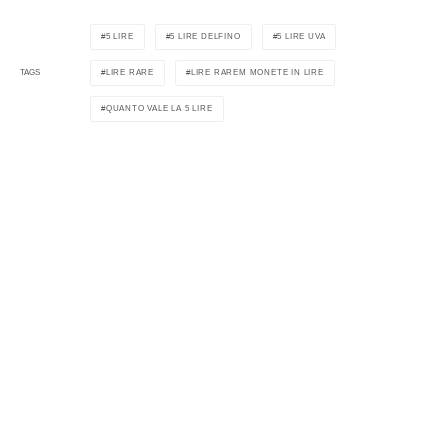
5 LIRE
5 LIRE DELFINO
5 LIRE UVA
LIRE RARE
LIRE RAREM MONETE IN LIRE
TAGS
QUANTO VALE LA 5 LIRE