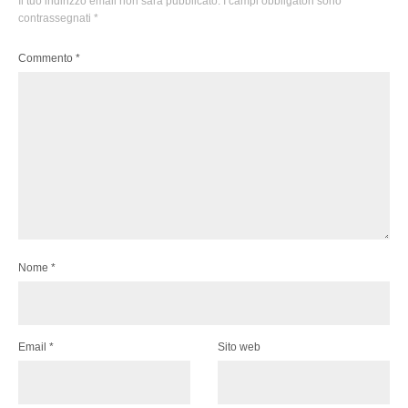
Il tuo indirizzo email non sarà pubblicato.
I campi obbligatori sono
contrassegnati
*
Commento
*
Nome
*
Email
*
Sito web