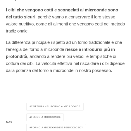
I cibi che vengono cotti e scongelati al microonde sono
del tutto sicuri
, perché vanno a conservare il loro stesso
valore nutritivo, come gli alimenti che vengono cotti nel metodo
tradizionale.
La differenza principale rispetto ad un forno tradizionale è che
l’energia del forno a microonde
riesce a introdursi più in
profondità
, andando a rendere più veloci le tempistiche di
cottura dei cibi. La velocità effettiva nel riscaldare i cibi dipende
dalla potenza del forno a microonde in nostro possesso.
COTTURA NEL FORNO A MICROONDE
FORNO A MICROONDE
TAGS
FORNO A MICROONDE È PERICOLOSO?