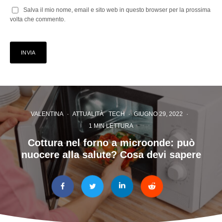
Salva il mio nome, email e sito web in questo browser per la prossima
volta che commento.
VALENTINA
·
ATTUALITÀ
TECH
·
GIUGNO 29, 2022
·
1 MIN LETTURA
Cottura nel forno a microonde: può
nuocere alla salute? Cosa devi sapere