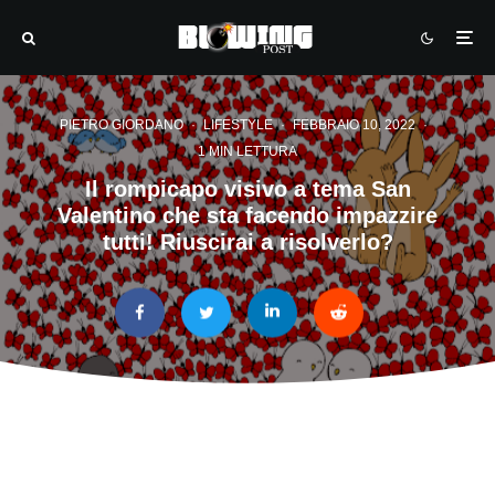
PIETRO GIORDANO
·
LIFESTYLE
·
FEBBRAIO 10, 2022
·
1 MIN LETTURA
Il rompicapo visivo a tema San
Valentino che sta facendo impazzire
tutti! Riuscirai a risolverlo?