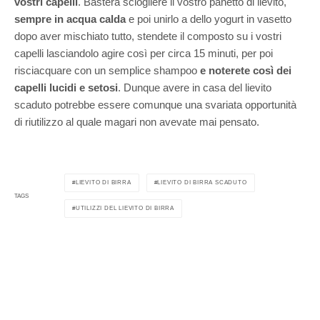
vostri capelli
. Basterà sciogliere il vostro panetto di lievito,
sempre in acqua calda
e poi unirlo a dello yogurt in vasetto
dopo aver mischiato tutto, stendete il composto su i vostri
capelli lasciandolo agire così per circa 15 minuti, per poi
risciacquare con un semplice shampoo
e noterete così dei
capelli lucidi e setosi
. Dunque avere in casa del lievito
scaduto potrebbe essere comunque una svariata opportunità
di riutilizzo al quale magari non avevate mai pensato.
LIEVITO DI BIRRA
LIEVITO DI BIRRA SCADUTO
TAGS
UTILIZZI DEL LIEVITO DI BIRRA