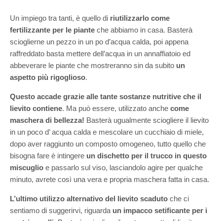
Un impiego tra tanti, è quello di
r
iutilizzarlo
come
fertilizzante per le piante
che abbiamo in casa. Basterà
scioglierne un pezzo in un po d’acqua calda, poi appena
raffreddato basta mettere dell’acqua in un annaffiatoio ed
abbeverare le piante che mostreranno sin da subito
un
aspetto più rigoglioso
.
Questo accade grazie alle tante sostanze nutritive che il
lievito contiene
. Ma può essere, utilizzato anche
come
maschera di bellezza!
Basterà ugualmente sciogliere il lievito
in un poco d’ acqua calda e mescolare un cucchiaio di miele,
dopo aver raggiunto un composto omogeneo, tutto quello che
bisogna fare è
intingere
un dischetto per il trucco in questo
miscuglio
e passarlo sul viso, lasciandolo agire per qualche
minuto, avrete così una vera e propria maschera fatta in casa.
L’ultimo utilizzo alternativo del lievito scaduto
che ci
sentiamo di suggerirvi, riguarda
un impacco setificante per i