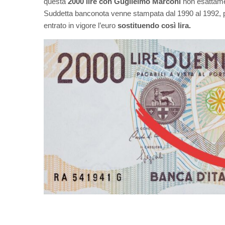
questa
2000 lire con Guglielmo Marconi
non esattame
Suddetta banconota venne stampata dal 1990 al 1992, però
entrato in vigore l’euro
sostituendo così lira.