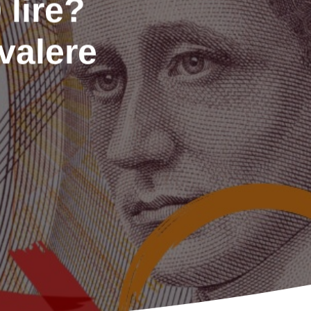
 lire?
valere