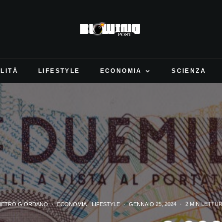
LITÀ
LIFESTYLE
ECONOMIA
SCIENZA
IETRO GIORDANO
·
ECONOMIA
LIFESTYLE
·
GENNAIO 25, 2024
·
2 MIN LETTU