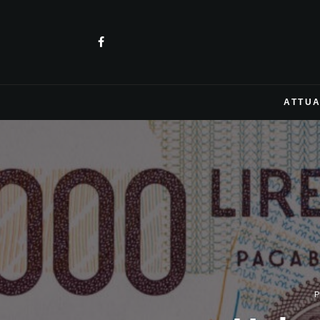
ATTUA
P