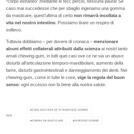
“corpo estraneo” mediante le feci; perciò, nessuna paura! Se
caso mai succedesse che per sbaglio ingeriamo una gomma
da masticare, quest’ultima di certo
non rimarrà incollata a
vita nel nostro intestino
. Possiamo tirare un respiro di
sollievo.
Tuttavia dobbiamo – per dovere di cronaca –
menzionare
alcuni effetti collaterali attribuiti dalla scienza
ai nostri tanto
amati chewing-gum, in tutti quei casi ove ce ne sia un abuso:
disturbi all’articolazione temporo-mandibolare, aumento della
fame, disturbi gastrointestinali e danneggiamento dei denti. Nei
chewing-gum, come in tutte le cose,
vige la regola del buon
senso
: ogni eccesso non fa bene alla nostra salute.
COSA SUCCEDE SE SI INGERISCE GOMME
TAGS
GOMMA DA MASTICARE
INGERIRE GOMME