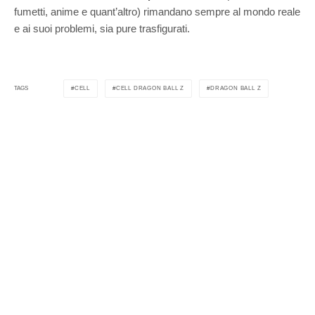
fumetti, anime e quant’altro) rimandano sempre al mondo reale
e ai suoi problemi, sia pure trasfigurati.
CELL
CELL DRAGON BALL Z
DRAGON BALL Z
TAGS