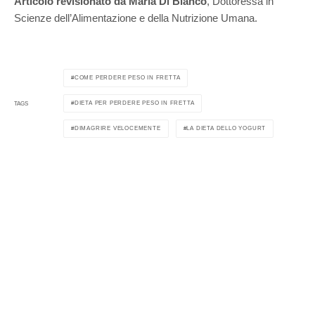
Articolo revisionato da Maria Di Bianco
, Dottoressa in
Scienze dell’Alimentazione e della Nutrizione Umana.
COME PERDERE PESO IN FRETTA
DIETA PER PERDERE PESO IN FRETTA
TAGS
DIMAGRIRE VELOCEMENTE
LA DIETA DELLO YOGURT