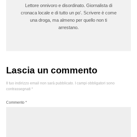
Lettore onnivoro e disordinato. Giornalista di
cronaca locale e di tutto un po'. Scrivere è come
una droga, ma almeno per quello non ti
arrestano.
Lascia un commento
Il tuo indirizzo email non sarà pubblicato.
I campi obbligatori sono
contrassegnati
*
Commento
*