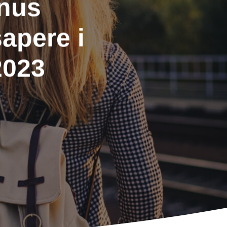
onus
apere i
2023