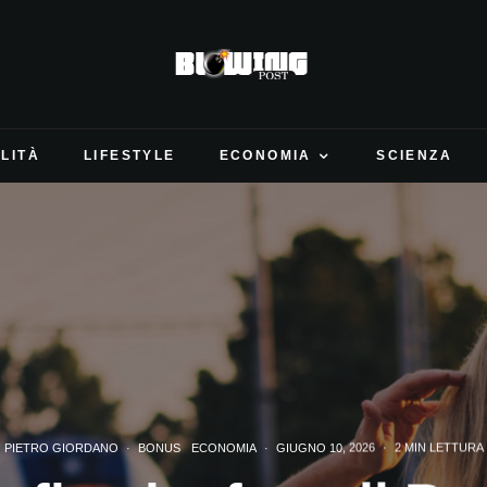
LITÀ
LIFESTYLE
ECONOMIA
SCIENZA
PIETRO GIORDANO
·
BONUS
ECONOMIA
·
GIUGNO 10, 2026
·
2 MIN LETTURA