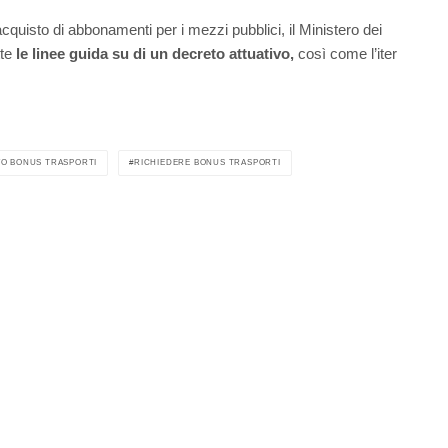
cquisto di abbonamenti per i mezzi pubblici, il Ministero dei
tte
le linee guida su di un decreto attuativo,
così come l’iter
O BONUS TRASPORTI
RICHIEDERE BONUS TRASPORTI