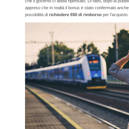
che il governo ci abbia ripensato. Di fatto, dopo la pubbl
appreso che in realtà il bonus è stato confermato anche 
possibilità di
richiedere €60 di rimborso
per l’acquisto d