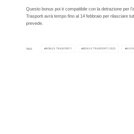
Questo bonus poi è compatibile con la detrazione per l’a
Trasporti avrà tempo fino al 14 febbraio per rilasciare tu
prevede.
BONUS TRASPORTI
BONUS TRASPORTI 2023
NUOV
TAGS