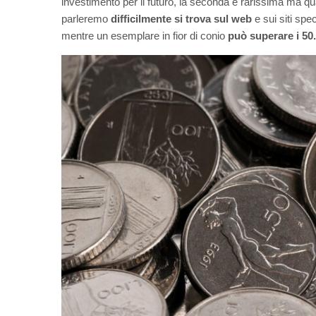
investimento per il futuro, la seconda è rarissima ma qu
parleremo
difficilmente si trova sul web
e sui siti spe
mentre un esemplare in fior di conio
può superare i 50.