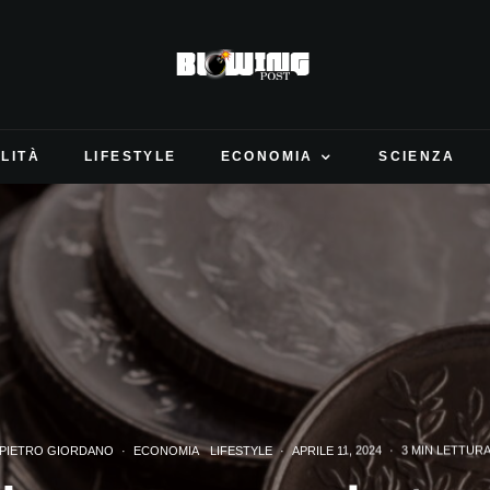
LITÀ
LIFESTYLE
ECONOMIA
SCIENZA
PIETRO GIORDANO
·
ECONOMIA
LIFESTYLE
·
APRILE 11, 2024
·
3 MIN LETTUR