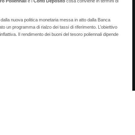
ro Poliennali
e i
Conti Deposito
cosa conviene in termini di
dalla nuova politica monetaria messa in atto dalla Banca
o un programma di rialzo dei tassi di riferimento. L’obiettivo
 inflattiva. Il rendimento dei buoni del tesoro poliennali dipende