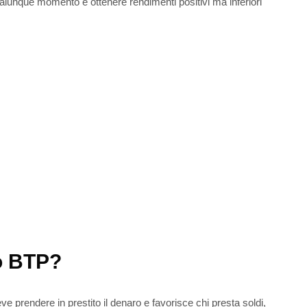
ualunque momento e ottenere rendimenti positivi ma inferiori
 o BTP?
e prendere in prestito il denaro e favorisce chi presta soldi,