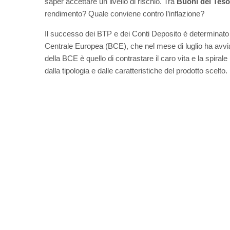
saper accettare un livello di rischio. Tra
Buoni del Teso
rendimento? Quale conviene contro l’inflazione?
Il successo dei BTP e dei Conti Deposito è determinato 
Centrale Europea (BCE), che nel mese di luglio ha avviat
della BCE è quello di contrastare il caro vita e la spirale
dalla tipologia e dalle caratteristiche del prodotto scelto.