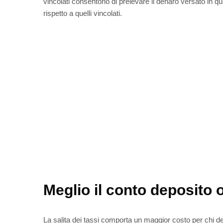
vincolati consentono di prelevare il denaro versato in q
rispetto a quelli vincolati.
Meglio il conto deposito
La salita dei tassi comporta un maggior costo per chi dev