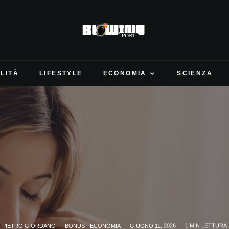
LITÀ
LIFESTYLE
ECONOMIA
SCIENZA
PIETRO GIORDANO
·
BONUS
ECONOMIA
·
GIUGNO 11, 2026
·
1 MIN LETTURA