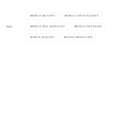
BONUS 382 EURO
BONUS CARTA ACQUISTI
BONUS ISEE 15000 EURO
BONUS ISEE BASSO
TAGS
CARTA ACQUISTI
NUOVO BONUS ISEE