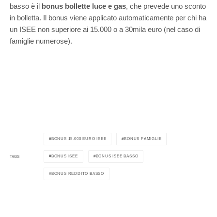
basso è il
bonus bollette luce e gas
, che prevede uno sconto
in bolletta. Il bonus viene applicato automaticamente per chi ha
un ISEE non superiore ai 15.000 o a 30mila euro (nel caso di
famiglie numerose).
BONUS 15.000 EURO ISEE
BONUS FAMIGLIE
BONUS ISEE
BONUS ISEE BASSO
TAGS
BONUS REDDITO BASSO