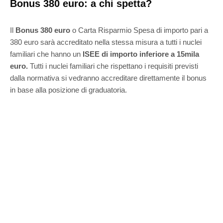
Bonus 380 euro: a chi spetta?
Il
Bonus 380 euro
o Carta Risparmio Spesa di importo pari a
380 euro sarà accreditato nella stessa misura a tutti i nuclei
familiari che hanno un
ISEE di importo inferiore a 15mila
euro.
Tutti i nuclei familiari che rispettano i requisiti previsti
dalla normativa si vedranno accreditare direttamente il bonus
in base alla posizione di graduatoria.