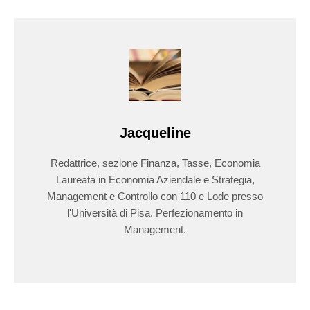
Jacqueline
Redattrice, sezione Finanza, Tasse, Economia
Laureata in Economia Aziendale e Strategia,
Management e Controllo con 110 e Lode presso
l'Università di Pisa. Perfezionamento in
Management.