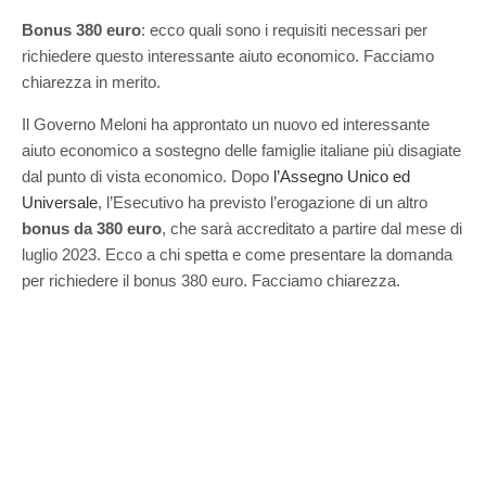
Bonus 380 euro
: ecco quali sono i requisiti necessari per
richiedere questo interessante aiuto economico. Facciamo
chiarezza in merito.
Il Governo Meloni ha approntato un nuovo ed interessante
aiuto economico a sostegno delle famiglie italiane più disagiate
dal punto di vista economico. Dopo
l’Assegno Unico ed
Universale
, l’Esecutivo ha previsto l’erogazione di un altro
bonus da 380 euro
, che sarà accreditato a partire dal mese di
luglio 2023. Ecco a chi spetta e come presentare la domanda
per richiedere il bonus 380 euro. Facciamo chiarezza.