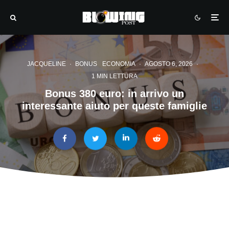
JACQUELINE
·
BONUS
ECONOMIA
·
AGOSTO 6, 2026
·
1 MIN LETTURA
Bonus 380 euro: in arrivo un
interessante aiuto per queste famiglie