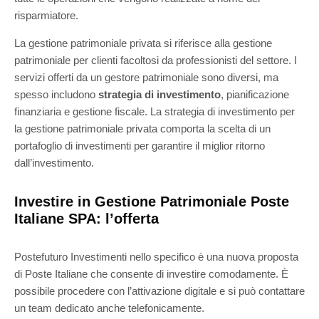
risparmiatore.
La gestione patrimoniale privata si riferisce alla gestione
patrimoniale per clienti facoltosi da professionisti del settore. I
servizi offerti da un gestore patrimoniale sono diversi, ma
spesso includono
strategia di investimento
, pianificazione
finanziaria e gestione fiscale. La strategia di investimento per
la gestione patrimoniale privata comporta la scelta di un
portafoglio di investimenti per garantire il miglior ritorno
dall’investimento.
Investire in Gestione Patrimoniale Poste
Italiane SPA: l’offerta
Postefuturo Investimenti nello specifico è una nuova proposta
di Poste Italiane che consente di investire comodamente. È
possibile procedere con l’attivazione digitale e si può contattare
un team dedicato anche telefonicamente.