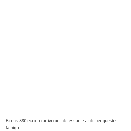
Bonus 380 euro: in arrivo un interessante aiuto per queste
famiglie