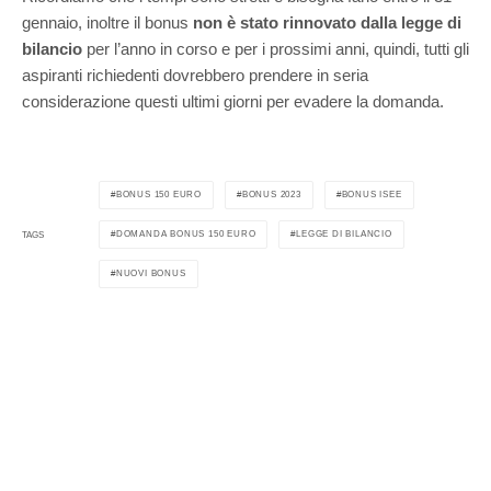
gennaio, inoltre il bonus
non è stato rinnovato dalla legge di
bilancio
per l’anno in corso e per i prossimi anni, quindi, tutti gli
aspiranti richiedenti dovrebbero prendere in seria
considerazione questi ultimi giorni per evadere la domanda.
BONUS 150 EURO
BONUS 2023
BONUS ISEE
DOMANDA BONUS 150 EURO
LEGGE DI BILANCIO
TAGS
NUOVI BONUS