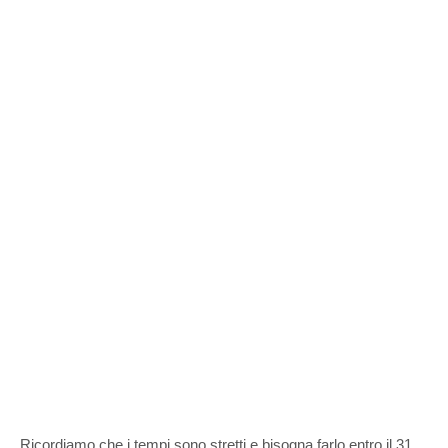
Ricordiamo che i tempi sono stretti e bisogna farlo entro il 31