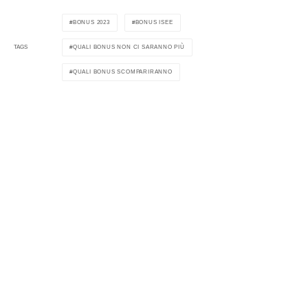
BONUS 2023
BONUS ISEE
QUALI BONUS NON CI SARANNO PIÙ
TAGS
QUALI BONUS SCOMPARIRANNO