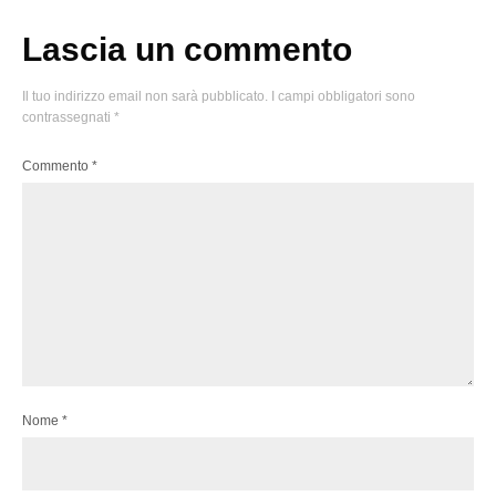
Lascia un commento
Il tuo indirizzo email non sarà pubblicato.
I campi obbligatori sono
contrassegnati
*
Commento
*
Nome
*