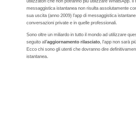
utilizzatori che non potranno più utilizzare WhatsApp. Il
messaggistica istantanea non risulta assolutamente com
sua uscita (anno 2009) l’app di messaggistica istantanea
conversazioni private e in quelle professionali.
Sono oltre un miliardo in tutto il mondo ad utilizzare qu
seguito all’
aggiornamento rilasciato
, l’app non sarà pi
Ecco chi sono gli utenti che dovranno dire definitivament
istantanea.