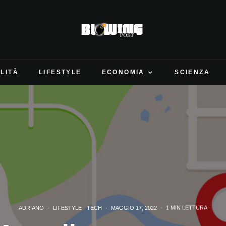
LITÀ
LIFESTYLE
ECONOMIA
SCIENZA
ADRIANO
·
LIFESTYLE
TECH
·
MAGGIO 17, 2022
·
1 MIN LETTURA