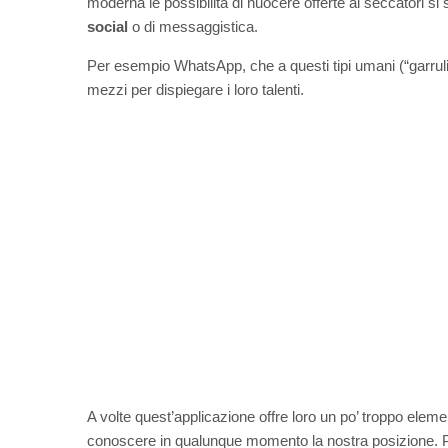
moderna le possibilità di nuocere offerte ai seccatori si
social
o di messaggistica.
Per esempio WhatsApp, che a questi tipi umani (“garruli
mezzi per dispiegare i loro talenti.
A volte quest’applicazione offre loro un po’ troppo eleme
conoscere in qualunque momento la nostra posizione. Per