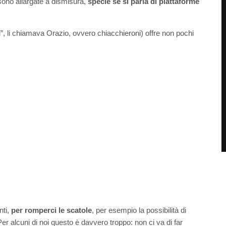
 sono allargate a dismisura,
specie se si parla di piattaforme
”, li chiamava Orazio, ovvero chiacchieroni) offre non pochi
nti,
per romperci le scatole
, per esempio la possibilità di
 alcuni di noi questo è davvero troppo: non ci va di far