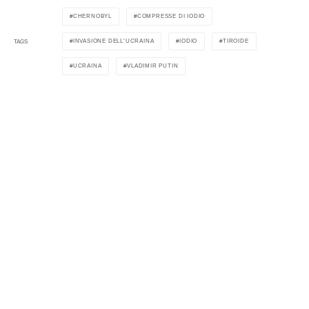
CHERNOBYL
COMPRESSE DI IODIO
INVASIONE DELL'UCRAINA
IODIO
TIROIDE
TAGS
UCRAINA
VLADIMIR PUTIN