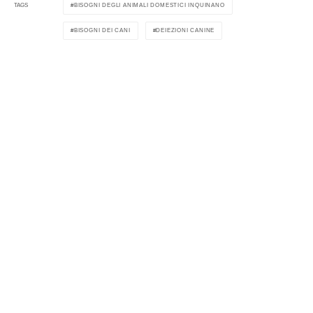
BISOGNI DEGLI ANIMALI DOMESTICI INQUINANO
TAGS
BISOGNI DEI CANI
DEIEZIONI CANINE