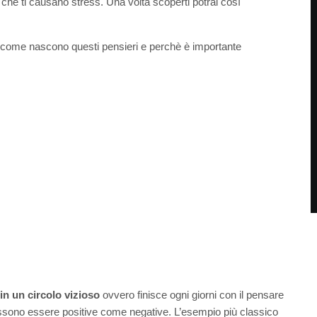
che ti causano stress. Una volta scoperti potrai così
 come nascono questi pensieri e perchè è importante
in un circolo vizioso
ovvero finisce ogni giorni con il pensare
ossono essere positive come negative. L’esempio più classico