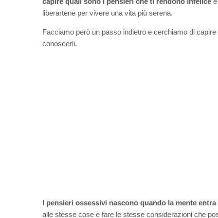
capire quali sono i pensieri che ti rendono infelice
e 
liberartene per vivere una vita più serena.
Facciamo però un passo indietro e cerchiamo di capire
conoscerli.
I pensieri ossessivi nascono quando la mente entra 
alle stesse cose e fare le stesse considerazioni che p