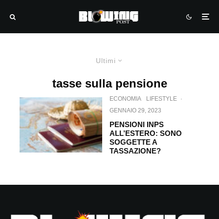
Ultimi
tasse sulla pensione
ECONOMIA
LIFESTYLE
·
GENNAIO 29, 2023
PENSIONI INPS
ALL’ESTERO: SONO
SOGGETTE A
TASSAZIONE?