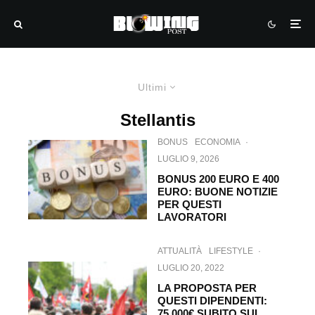
Ultimi
Stellantis
BONUS
ECONOMIA
·
LUGLIO 9, 2026
BONUS 200 EURO E 400
EURO: BUONE NOTIZIE
PER QUESTI
LAVORATORI
ATTUALITÀ
LIFESTYLE
·
LUGLIO 20, 2022
LA PROPOSTA PER
QUESTI DIPENDENTI:
75.000€ SUBITO SUL