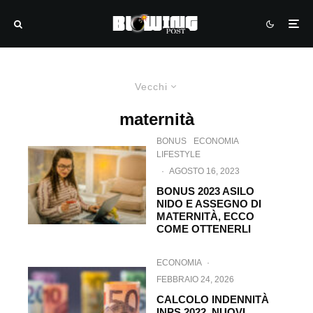
Vecchi
maternità
BONUS
ECONOMIA
LIFESTYLE
·
AGOSTO 16, 2023
BONUS 2023 ASILO
NIDO E ASSEGNO DI
MATERNITÀ, ECCO
COME OTTENERLI
ECONOMIA
·
FEBBRAIO 24, 2026
CALCOLO INDENNITÀ
INPS 2022. NUOVI