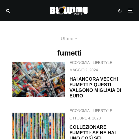
Ultimi
fumetti
ECONOMIA
LIFESTYLE
·
MAGGIO 2, 2024
HAI ANCORA VECCHI
FUMETTI? QUESTI
VALGONO MIGLIAIA DI
EURO
ECONOMIA
LIFESTYLE
·
OTTOBRE 4, 2023
COLLEZIONARE
FUMETTI: SE NE HAI
UNO COSÌ SEI