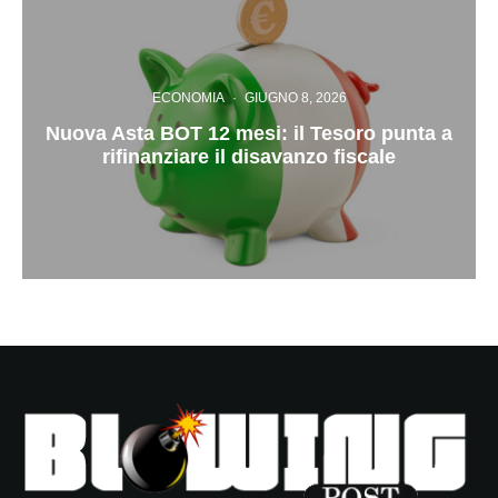
ECONOMIA
·
GIUGNO 8, 2026
Nuova Asta BOT 12 mesi: il Tesoro punta a
rifinanziare il disavanzo fiscale