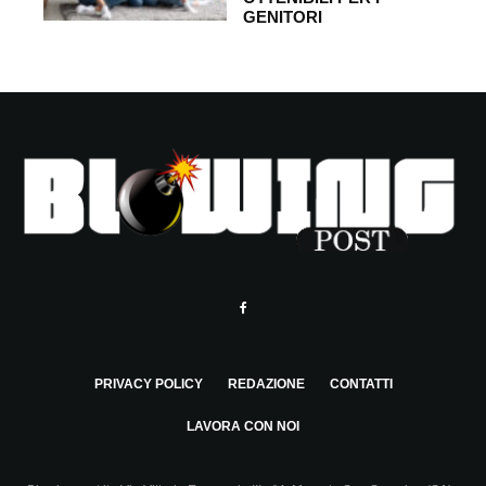
GENITORI
PRIVACY POLICY
REDAZIONE
CONTATTI
LAVORA CON NOI