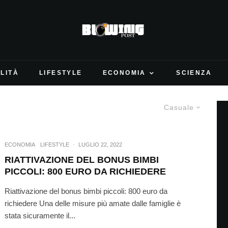
LITÀ
LIFESTYLE
ECONOMIA
SCIENZA
Casuale
ECONOMIA
LIFESTYLE
·
LUGLIO 22, 2022
RIATTIVAZIONE DEL BONUS BIMBI
PICCOLI: 800 EURO DA RICHIEDERE
Riattivazione del bonus bimbi piccoli: 800 euro da
richiedere Una delle misure più amate dalle famiglie è
stata sicuramente il...