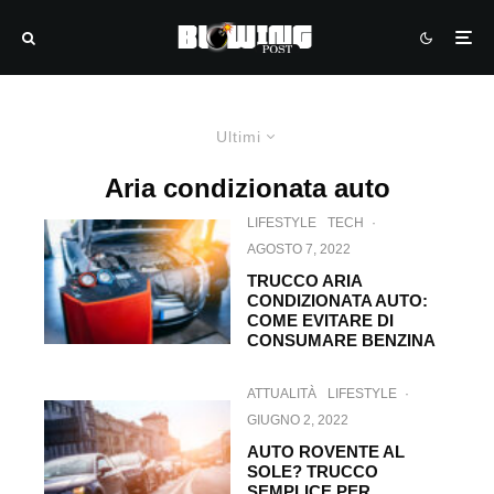
Ultimi
Aria condizionata auto
LIFESTYLE
TECH
·
AGOSTO 7, 2022
TRUCCO ARIA
CONDIZIONATA AUTO:
COME EVITARE DI
CONSUMARE BENZINA
ATTUALITÀ
LIFESTYLE
·
GIUGNO 2, 2022
AUTO ROVENTE AL
SOLE? TRUCCO
SEMPLICE PER