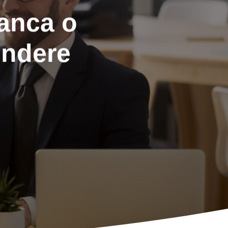
banca o
ondere