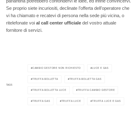
parlantina potrebbero confondervi le idee, ed infine convincervi.
Se proprio siete incuriositi, declinate l’offerta dell’operatore che
vi ha chiamato e recatevi di persona nella sede più vicina, o
ritelefonate voi
al call center ufficiale
del vostro attuale
fornitore di servizi.
CAMBIO GESTORE NON RICHIESTO
LUCE E GAS
TRUFFA BOLLETTA
TRUFFA BOLLETTA GAS
TAGS
TRUFFA BOLLETTA LUCE
TRUFFA CAMBIO GESTORE
TRUFFA GAS
TRUFFA LUCE
TRUFFA LUCE E GAS