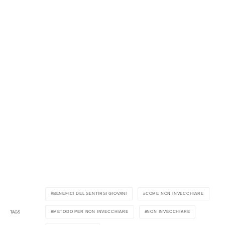
BENEFICI DEL SENTIRSI GIOVANI
COME NON INVECCHIARE
METODO PER NON INVECCHIARE
NON INVECCHIARE
TAGS