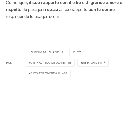
Comunque,
il suo rapporto con il cibo è di grande amore e
rispetto
, lo paragona
quasi
al suo rapporto
con le donne
,
respingendo le esagerazioni.
AURELIO DE LAURENTIIS
DIETA
DIETA AURELIO DE LAURENTIIS
DIETA LONGEVITÀ
TAGS
DIETA PER VIVERE A LUNGO