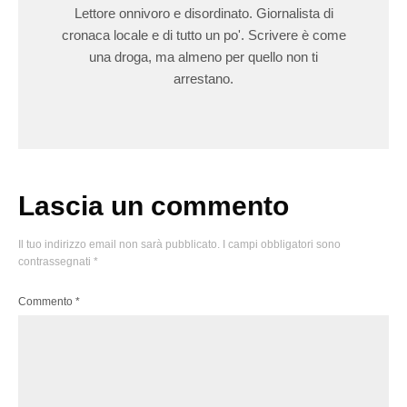
Lettore onnivoro e disordinato. Giornalista di
cronaca locale e di tutto un po'. Scrivere è come
una droga, ma almeno per quello non ti
arrestano.
Lascia un commento
Il tuo indirizzo email non sarà pubblicato.
I campi obbligatori sono
contrassegnati
*
Commento
*