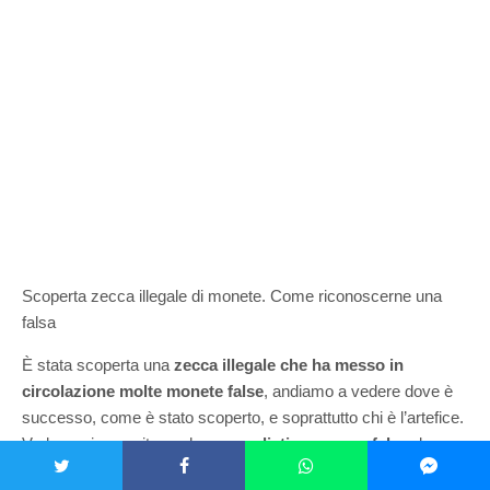
Scoperta zecca illegale di monete. Come riconoscerne una
falsa
È stata scoperta una
zecca illegale che ha messo in
circolazione molte monete false
, andiamo a vedere dove è
successo, come è stato scoperto, e soprattutto chi è l’artefice.
Vedremo in seguito anche
come distinguere un falso
da
quelle di corso legale