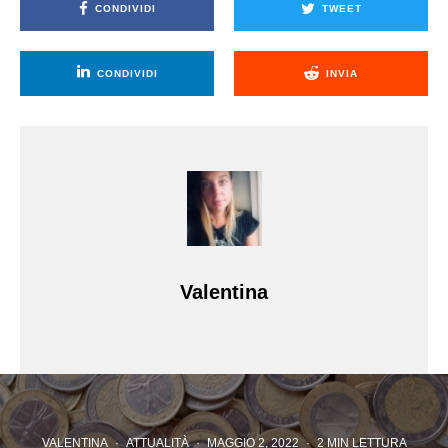
CONDIVIDI
TWEET
CONDIVIDI
INVIA
Valentina
VALENTINA
·
ATTUALITÀ
·
MAGGIO 2, 2022
·
2 MIN LETTURA