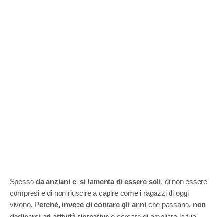
Spesso
da anziani ci si lamenta di essere soli
, di non essere
compresi e di non riuscire a capire come i ragazzi di oggi
vivono. P
erché, invece di contare gli anni
che passano,
non
dedicarsi ad attività ricreative
e cercare di ampliare la tua