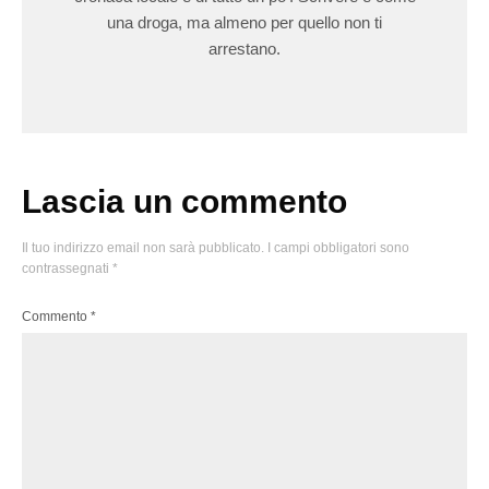
una droga, ma almeno per quello non ti
arrestano.
Lascia un commento
Il tuo indirizzo email non sarà pubblicato.
I campi obbligatori sono
contrassegnati
*
Commento
*